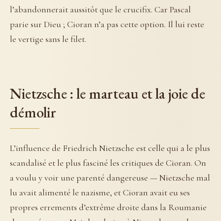
l’abandonnerait aussitôt que le crucifix. Car Pascal
parie sur Dieu ; Cioran n’a pas cette option. Il lui reste
le vertige sans le filet.
Nietzsche : le marteau et la joie de
démolir
L’influence de Friedrich Nietzsche est celle qui a le plus
scandalisé et le plus fasciné les critiques de Cioran. On
a voulu y voir une parenté dangereuse — Nietzsche mal
lu avait alimenté le nazisme, et Cioran avait eu ses
propres errements d’extrême droite dans la Roumanie